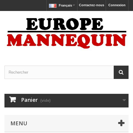
Contactez-nous
Connexion
Français
Panier
(vide)
MENU