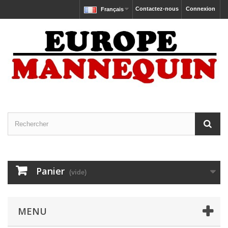
Contactez-nous
Connexion
Français
Panier
(vide)
MENU