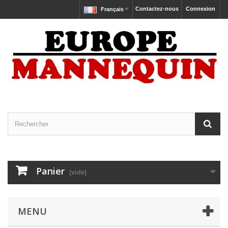
Contactez-nous
Connexion
Français
Panier
(vide)
MENU