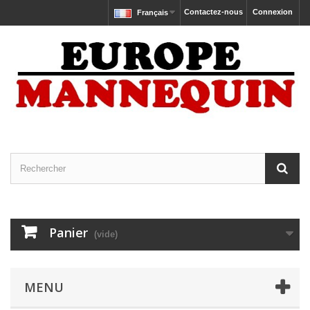
Contactez-nous
Connexion
Français
Panier
(vide)
MENU