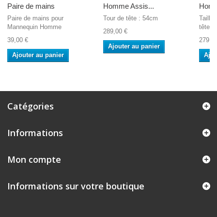
Paire de mains
Homme Assis...
Homm
Paire de mains pour
Tour de tête : 54cm
Taille
Mannequin Homme
tête à
289,00 €
39,00 €
279,0
Ajouter au panier
Ajouter au panier
Ajou
Catégories
Informations
Mon compte
Informations sur votre boutique