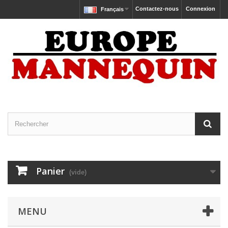
Contactez-nous
Connexion
Français
Panier
(vide)
MENU