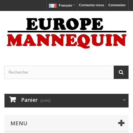
Contactez-nous
Connexion
Français
Panier
(vide)
MENU