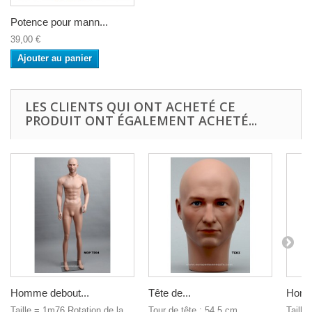
Potence pour mann...
39,00 €
Ajouter au panier
LES CLIENTS QUI ONT ACHETÉ CE
PRODUIT ONT ÉGALEMENT ACHETÉ...
Homme debout...
Tête de...
Homm
Taille = 1m76 Rotation de la
Tour de tête : 54,5 cm
Taille