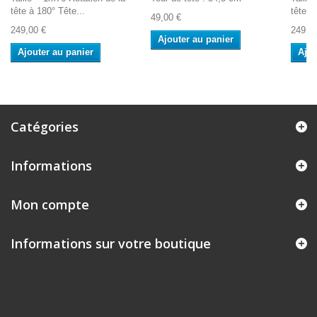
tête à 180° Tête...
tête à
49,00 €
249,00 €
249,0
Ajouter au panier
Ajouter au panier
Ajou
Catégories
Informations
Mon compte
Informations sur votre boutique