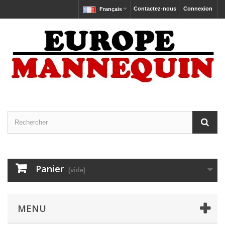
Contactez-nous
Connexion
Français
Panier
(vide)
MENU