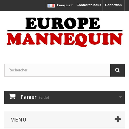
Contactez-nous
Connexion
Français
Panier
(vide)
MENU