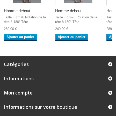
Homme debout...
Homme debout...
Homm
Taille = 1m76 Rotation de la
Taille = 1m76 Rotation de la
Taille
tête à 180° Tête...
tête à 180° Tête...
tête à
289,00 €
249,00 €
289,0
Ajouter au panier
Ajouter au panier
Ajou
Catégories
Informations
Mon compte
Informations sur votre boutique