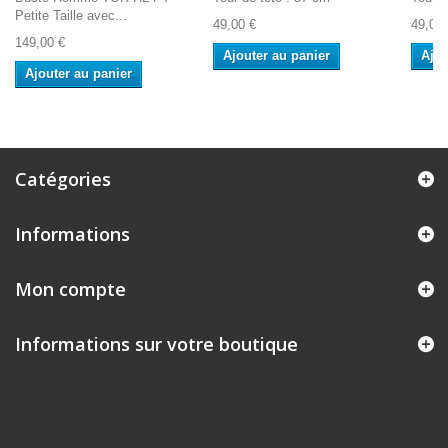
Petite Taille avec...
49,00 €
49,00 
149,00 €
Ajouter au panier
Ajou
Ajouter au panier
Catégories
Informations
Mon compte
Informations sur votre boutique