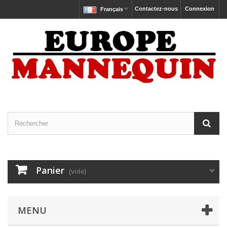
Contactez-nous
Connexion
Français
Panier
(vide)
MENU