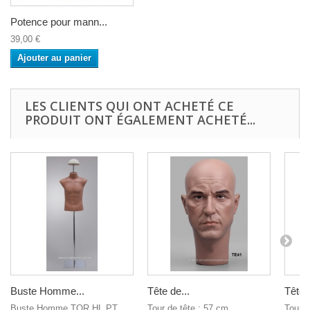
Potence pour mann...
39,00 €
Ajouter au panier
LES CLIENTS QUI ONT ACHETÉ CE
PRODUIT ONT ÉGALEMENT ACHETÉ...
Buste Homme...
Tête de...
Tête d
Buste Homme TOR HL PT
Tour de tête : 57 cm
Tour d