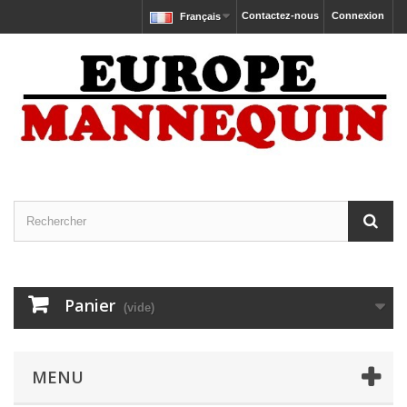
Contactez-nous
Connexion
Français
Panier
(vide)
MENU