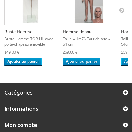
Buste Homme...
Homme debout...
Homm
Buste Homme TOR HL avec
Taille = 1m76 Tour de tête =
Taille
porte-chapeau amovible
54 cm
54cm
149,00 €
269,00 €
239,0
Ajouter au panier
Ajouter au panier
Ajou
Catégories
Informations
Mon compte