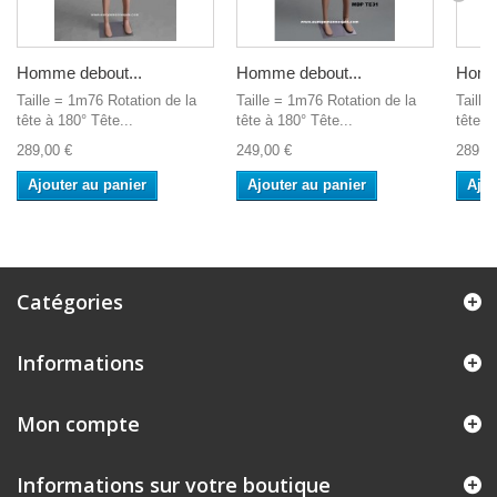
Homme debout...
Homme debout...
Homm
Taille = 1m76 Rotation de la
Taille = 1m76 Rotation de la
Taille
tête à 180° Tête...
tête à 180° Tête...
tête à
289,00 €
249,00 €
289,0
Ajouter au panier
Ajouter au panier
Ajou
Catégories
Informations
Mon compte
Informations sur votre boutique