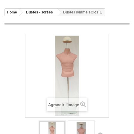
Home
Bustes - Torses
Buste Homme TOR HL
Agrandir l'image