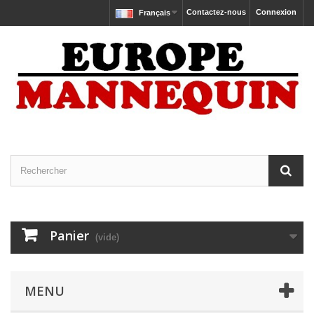
Contactez-nous
Connexion
Français
Panier
(vide)
MENU